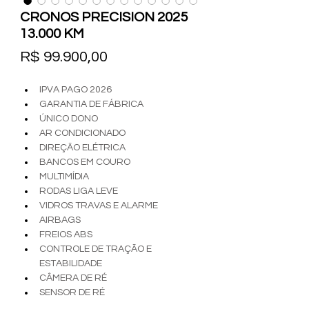
CRONOS PRECISION 2025
13.000 KM
Preço
R$ 99.900,00
IPVA PAGO 2026
GARANTIA DE FÁBRICA
ÚNICO DONO
AR CONDICIONADO
DIREÇÃO ELÉTRICA
BANCOS EM COURO
MULTIMÍDIA
RODAS LIGA LEVE
VIDROS TRAVAS E ALARME
AIRBAGS
FREIOS ABS
CONTROLE DE TRAÇÃO E 
ESTABILIDADE
CÂMERA DE RÉ
SENSOR DE RÉ