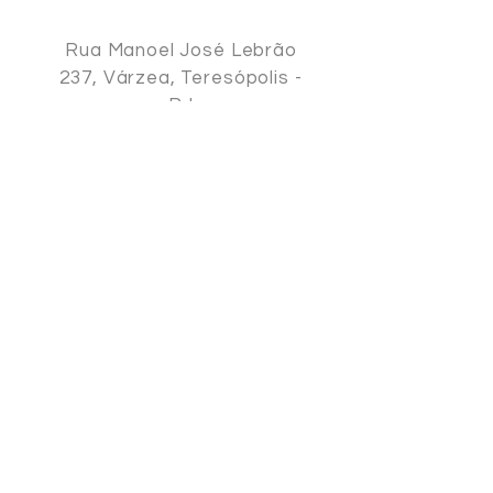
Rua Manoel José Lebrão
237, Várzea, Teresópolis -
RJ
WhatsApp :
(21) 99750-1414
Tel: (21) 2742-1414
Fale no whatsapp